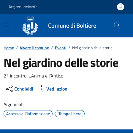
Vai ai contenuti
Vai al footer
Regione Lombardia
Comune di Boltiere
Home
/
Vivere il comune
/
Eventi
/
Nel giardino delle storie
Nel giardino delle storie
Dettagli della notizia
2° incontro: L'Anima e l'Antico
Condividi
Vedi azioni
Argomenti
Accesso all'informazione
Tempo libero