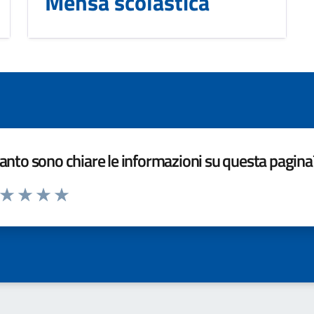
Mensa scolastica
nto sono chiare le informazioni su questa pagina
a da 1 a 5 stelle la pagina
ta 1 stelle su 5
Valuta 2 stelle su 5
Valuta 3 stelle su 5
Valuta 4 stelle su 5
Valuta 5 stelle su 5