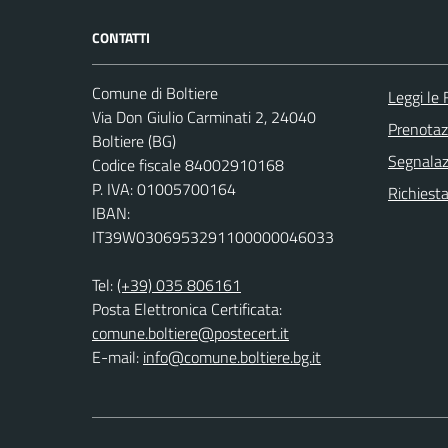
CONTATTI
Comune di Boltiere
Leggi le
Via Don Giulio Carminati 2, 24040
Prenota
Boltiere (BG)
Segnalazi
Codice fiscale 84002910168
P. IVA: 01005700164
Richiesta
IBAN:
IT39W0306953291100000046033
Tel:
(+39) 035 806161
Posta Elettronica Certificata:
comune.boltiere@postecert.it
E-mail:
info@comune.boltiere.bg.it