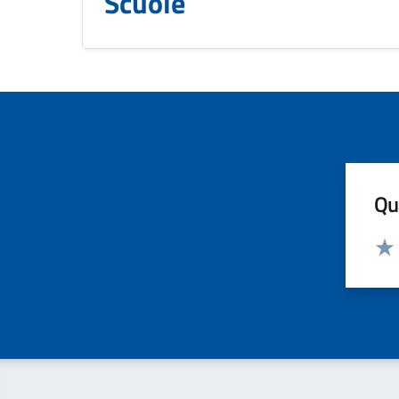
Scuole
Qua
Valut
Valu