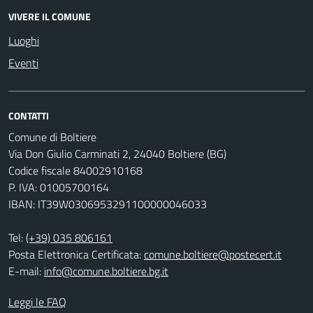
VIVERE IL COMUNE
Luoghi
Eventi
CONTATTI
Comune di Boltiere
Via Don Giulio Carminati 2, 24040 Boltiere (BG)
Codice fiscale 84002910168
P. IVA: 01005700164
IBAN: IT39W0306953291100000046033
Tel:
(+39) 035 806161
Posta Elettronica Certificata:
comune.boltiere@postecert.it
E-mail:
info@comune.boltiere.bg.it
Leggi le FAQ