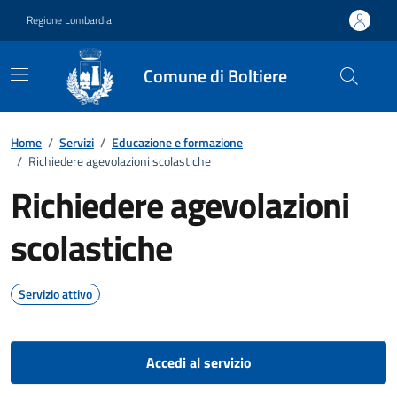
Vai ai contenuti
Vai al footer
Regione Lombardia
Comune di Boltiere
Home
/
Servizi
/
Educazione e formazione
/
Richiedere agevolazioni scolastiche
Richiedere agevolazioni
scolastiche
Servizio attivo
Accedi al servizio