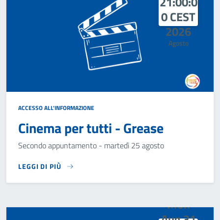
21:00:0
0 CEST
2026
Agosto
ACCESSO ALL'INFORMAZIONE
Cinema per tutti - Grease
Secondo appuntamento - martedì 25 agosto
LEGGI DI PIÙ
SECONDO APPUNTAMENTO - MARTEDÌ 25 AGOSTO
Mon
Aug 31