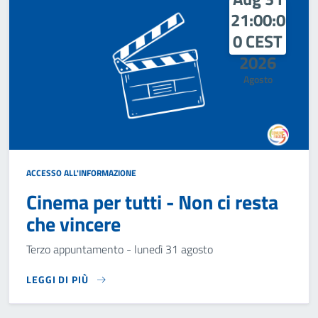
21:00:0
0 CEST
2026
Agosto
ACCESSO ALL'INFORMAZIONE
Cinema per tutti - Non ci resta
che vincere
Terzo appuntamento - lunedì 31 agosto
LEGGI DI PIÙ
TERZO APPUNTAMENTO - LUNEDÌ 31 AGOSTO