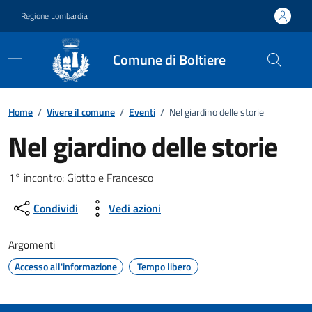
Vai ai contenuti
Vai al footer
Regione Lombardia
Comune di Boltiere
Home
/
Vivere il comune
/
Eventi
/
Nel giardino delle storie
Nel giardino delle storie
Dettagli della notizia
1° incontro: Giotto e Francesco
Condividi
Vedi azioni
Argomenti
Accesso all'informazione
Tempo libero