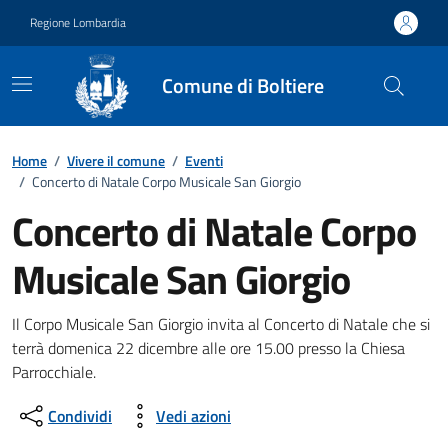
Vai ai contenuti
Vai al footer
Regione Lombardia
Comune di Boltiere
Home
/
Vivere il comune
/
Eventi
/
Concerto di Natale Corpo Musicale San Giorgio
Concerto di Natale Corpo
Musicale San Giorgio
Dettagli della notizia
Il Corpo Musicale San Giorgio invita al Concerto di Natale che si
terrà domenica 22 dicembre alle ore 15.00 presso la Chiesa
Parrocchiale.
Condividi
Vedi azioni