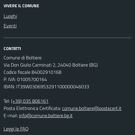
VIVERE IL COMUNE
Luoghi
Eventi
CONTATTI
Comune di Boltiere
Via Don Giulio Carminati 2, 24040 Boltiere (BG)
Codice fiscale 84002910168
P. IVA: 01005700164
IBAN: IT39W0306953291100000046033
Tel:
(+39) 035 806161
Posta Elettronica Certificata:
comune.boltiere@postecert.it
E-mail:
info@comune.boltiere.bg.it
Leggi le FAQ