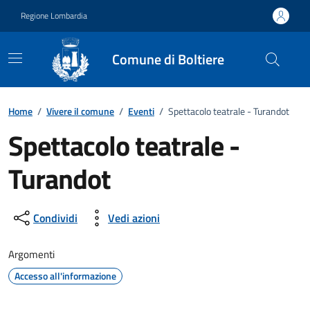
Vai ai contenuti
Vai al footer
Regione Lombardia
Comune di Boltiere
Home
/
Vivere il comune
/
Eventi
/
Spettacolo teatrale - Turandot
Spettacolo teatrale -
Turandot
Dettagli della notizia
Condividi
Vedi azioni
Argomenti
Accesso all'informazione