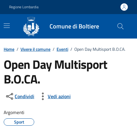
Vai ai contenuti
Vai al footer
Regione Lombardia
Comune di Boltiere
Home
/
Vivere il comune
/
Eventi
/
Open Day Multisport B.O.CA.
Open Day Multisport
B.O.CA.
Dettagli della notizia
Condividi
Vedi azioni
Argomenti
Sport