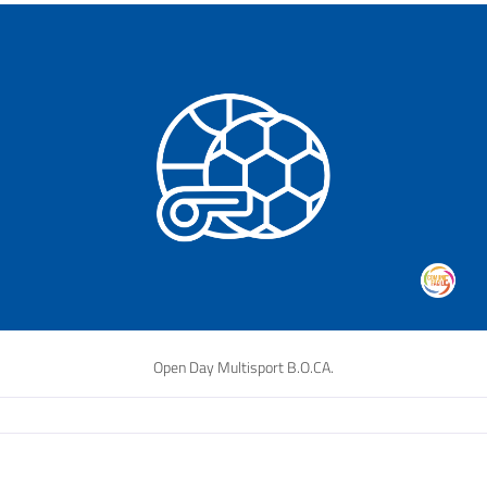
Open Day Multisport B.O.CA.