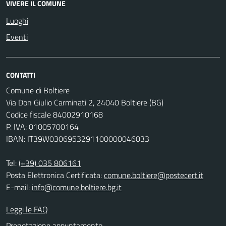
VIVERE IL COMUNE
Luoghi
Eventi
CONTATTI
Comune di Boltiere
Via Don Giulio Carminati 2, 24040 Boltiere (BG)
Codice fiscale 84002910168
P. IVA: 01005700164
IBAN: IT39W0306953291100000046033
Tel:
(+39) 035 806161
Posta Elettronica Certificata:
comune.boltiere@postecert.it
E-mail:
info@comune.boltiere.bg.it
Leggi le FAQ
Prenotazione appuntamento