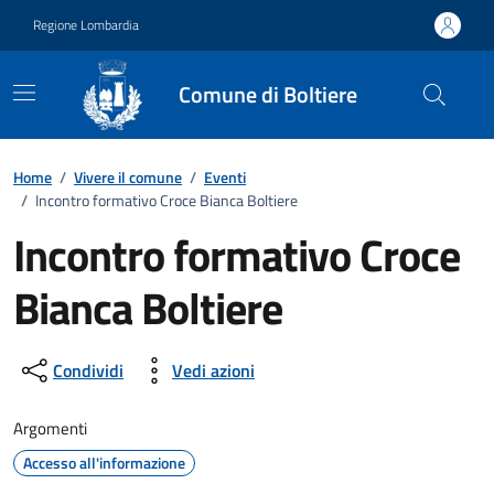
Vai ai contenuti
Vai al footer
Regione Lombardia
Comune di Boltiere
Home
/
Vivere il comune
/
Eventi
/
Incontro formativo Croce Bianca Boltiere
Incontro formativo Croce
Bianca Boltiere
Dettagli della notizia
Condividi
Vedi azioni
Argomenti
Accesso all'informazione