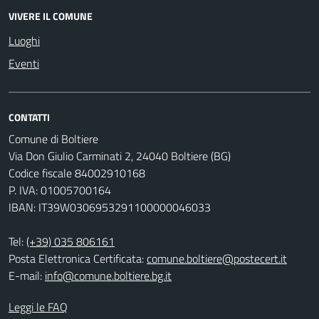
VIVERE IL COMUNE
Luoghi
Eventi
CONTATTI
Comune di Boltiere
Via Don Giulio Carminati 2, 24040 Boltiere (BG)
Codice fiscale 84002910168
P. IVA: 01005700164
IBAN: IT39W0306953291100000046033
Tel:
(+39) 035 806161
Posta Elettronica Certificata:
comune.boltiere@postecert.it
E-mail:
info@comune.boltiere.bg.it
Leggi le FAQ