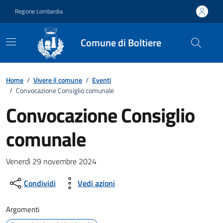
Vai ai contenuti
Vai al footer
Regione Lombardia
Comune di Boltiere
Home
/
Vivere il comune
/
Eventi
/
Convocazione Consiglio comunale
Convocazione Consiglio
comunale
Dettagli della notizia
Venerdì 29 novembre 2024
Condividi
Vedi azioni
Argomenti