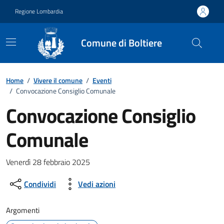
Vai ai contenuti
Vai al footer
Regione Lombardia
Comune di Boltiere
Home
/
Vivere il comune
/
Eventi
/
Convocazione Consiglio Comunale
Convocazione Consiglio
Comunale
Dettagli della notizia
Venerdì 28 febbraio 2025
Condividi
Vedi azioni
Argomenti