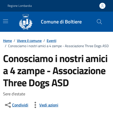
Vai ai contenuti
Vai al footer
Regione Lombardia
Comune di Boltiere
Home
/
Vivere il comune
/
Eventi
/
Conosciamo i nostri amici a 4 zampe - Associazione Three Dogs ASD
Conosciamo i nostri amici
a 4 zampe - Associazione
Three Dogs ASD
Dettagli della notizia
Sere d'estate
Condividi
Vedi azioni