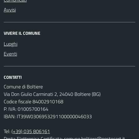
Avvisi
VIVERE IL COMUNE
Luoghi
Eventi
CONTATTI
Comune di Boltiere
Via Don Giulio Carminati 2, 24040 Boltiere (BG)
Codice fiscale 84002910168
P. IVA: 01005700164
IBAN: IT39W0306953291100000046033
Tel:
(+39) 035 806161
Posta Elettronica Certificata:
comune.boltiere@postecert.it