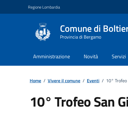
Vai ai contenuti
Vai al footer
Regione Lombardia
Comune di Boltie
Provincia di Bergamo
Amministrazione
Novità
Servizi
Home
/
Vivere il comune
/
Eventi
/
10° Trofeo
10° Trofeo San G
Dettagli della notizi