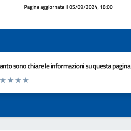
Pagina aggiornata il 05/09/2024, 18:00
nto sono chiare le informazioni su questa pagina
a da 1 a 5 stelle la pagina
ta 1 stelle su 5
Valuta 2 stelle su 5
Valuta 3 stelle su 5
Valuta 4 stelle su 5
Valuta 5 stelle su 5