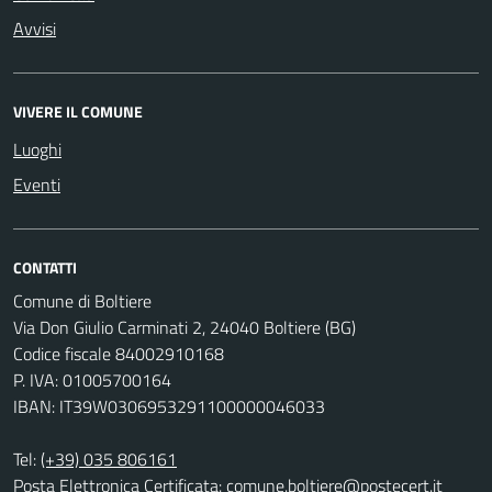
Avvisi
VIVERE IL COMUNE
Luoghi
Eventi
CONTATTI
Comune di Boltiere
Via Don Giulio Carminati 2, 24040 Boltiere (BG)
Codice fiscale 84002910168
P. IVA: 01005700164
IBAN: IT39W0306953291100000046033
Tel:
(+39) 035 806161
Posta Elettronica Certificata:
comune.boltiere@postecert.it