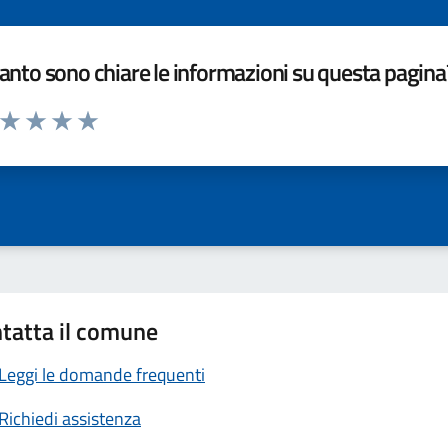
nto sono chiare le informazioni su questa pagina
a da 1 a 5 stelle la pagina
ta 1 stelle su 5
Valuta 2 stelle su 5
Valuta 3 stelle su 5
Valuta 4 stelle su 5
Valuta 5 stelle su 5
tatta il comune
Leggi le domande frequenti
Richiedi assistenza