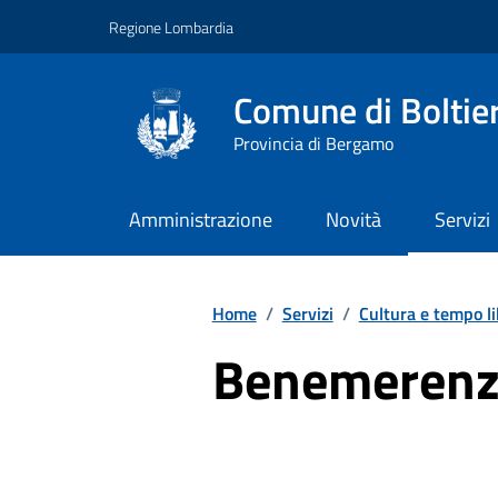
Vai ai contenuti
Vai al footer
Regione Lombardia
Comune di Boltie
Provincia di Bergamo
Amministrazione
Novità
Servizi
Home
/
Servizi
/
Cultura e tempo l
Benemerenze