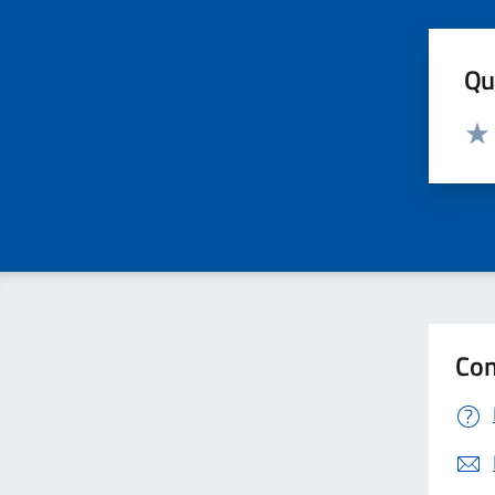
Qua
Valut
Valu
Con