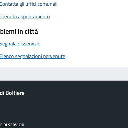
Contatta gli uffici comunali
Prenota appuntamento
blemi in città
Segnala disservizio
Elenco segnalazioni pervenute
i Boltiere
E DI SERVIZIO