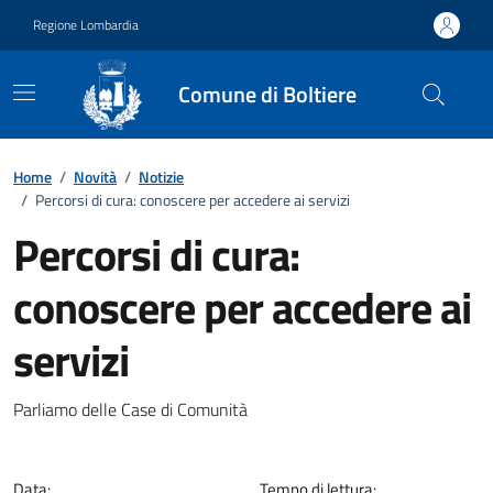
Vai ai contenuti
Vai al footer
Regione Lombardia
Comune di Boltiere
Home
/
Novità
/
Notizie
/
Percorsi di cura: conoscere per accedere ai servizi
Percorsi di cura:
conoscere per accedere ai
servizi
Dettagli della notizia
Parliamo delle Case di Comunità
Data:
Tempo di lettura: