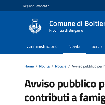
Vai ai contenuti
Vai al footer
Regione Lombardia
Comune di Boltie
Provincia di Bergamo
Amministrazione
Novità
Servizi
Home
/
Novità
/
Notizie
/
Avviso pubblico per l
Avviso pubblico p
contributi a famig