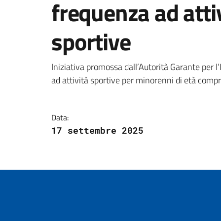
frequenza ad atti
sportive
Dettagli della notizi
Iniziativa promossa dall’Autorità Garante per l
ad attività sportive per minorenni di età compre
Data:
17 settembre 2025