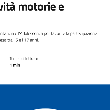
vità motorie e
a
’Infanzia e l’Adolescenza per favorire la partecipazione
sa tra i 6 e i 17 anni.
Tempo di lettura:
1 min