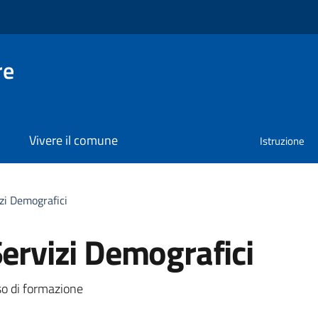
re
Vivere il comune
Istruzione
izi Demografici
Servizi Demografici
a
so di formazione