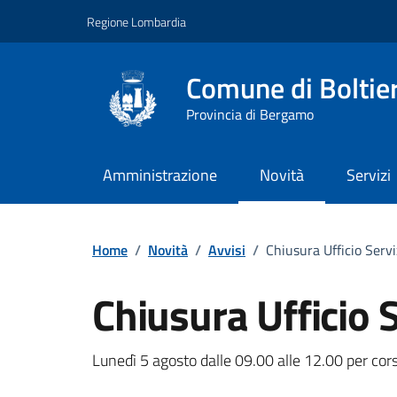
Vai ai contenuti
Vai al footer
Regione Lombardia
Comune di Boltie
Provincia di Bergamo
Amministrazione
Novità
Servizi
Home
/
Novità
/
Avvisi
/
Chiusura Ufficio Serv
Chiusura Ufficio 
Dettagli della notizi
Lunedì 5 agosto dalle 09.00 alle 12.00 per cor