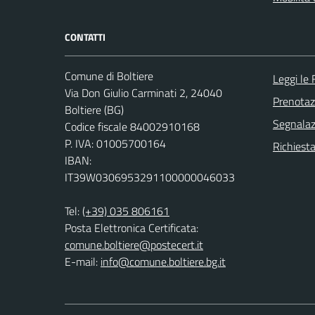
CONTATTI
Comune di Boltiere
Leggi le
Via Don Giulio Carminati 2, 24040
Prenota
Boltiere (BG)
Segnalazi
Codice fiscale 84002910168
P. IVA: 01005700164
Richiesta
IBAN:
IT39W0306953291100000046033
Tel:
(+39) 035 806161
Posta Elettronica Certificata:
comune.boltiere@postecert.it
E-mail:
info@comune.boltiere.bg.it