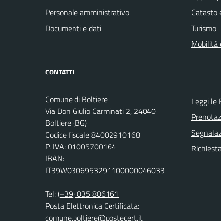
Personale amministrativo
Catasto e
Documenti e dati
Turismo
Mobilità 
CONTATTI
Comune di Boltiere
Leggi le
Via Don Giulio Carminati 2, 24040
Prenota
Boltiere (BG)
Segnalazi
Codice fiscale 84002910168
P. IVA: 01005700164
Richiesta
IBAN:
IT39W0306953291100000046033
Tel:
(+39) 035 806161
Posta Elettronica Certificata:
comune.boltiere@postecert.it