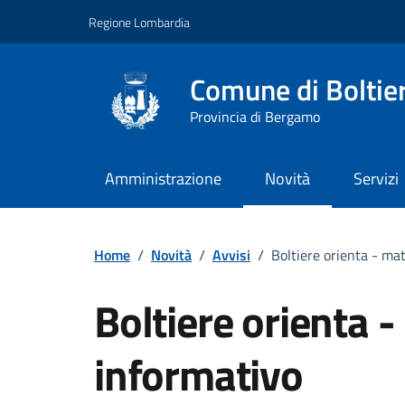
Vai ai contenuti
Vai al footer
Regione Lombardia
Comune di Boltie
Provincia di Bergamo
Amministrazione
Novità
Servizi
Home
/
Novità
/
Avvisi
/
Boltiere orienta - ma
Boltiere orienta -
informativo