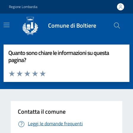
Vai ai contenuti
Vai al footer
Regione Lombardia
Comune di Boltiere
Quanto sono chiare le informazioni su questa
pagina?
Valuta da 1 a 5 stelle la pagina
Valuta 1 stelle su 5
Valuta 2 stelle su 5
Valuta 3 stelle su 5
Valuta 4 stelle su 5
Valuta 5 stelle su 5
Contatta il comune
Leggi le domande frequenti