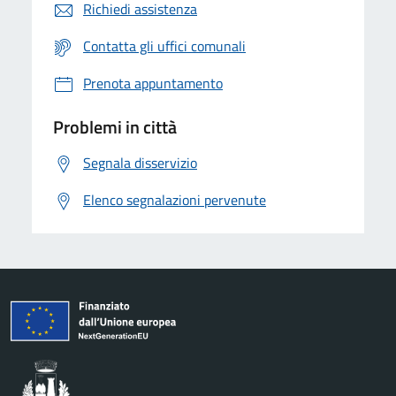
Richiedi assistenza
Contatta gli uffici comunali
Prenota appuntamento
Problemi in città
Segnala disservizio
Elenco segnalazioni pervenute