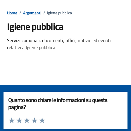
Home
/
Argomenti
/
Igiene pubblica
Igiene pubblica
Dettagli della notizia
Servizi comunali, documenti, uffici, notizie ed eventi
relativi a Igiene pubblica
Quanto sono chiare le informazioni su questa
pagina?
Valuta da 1 a 5 stelle la pagina
Valuta 1 stelle su 5
Valuta 2 stelle su 5
Valuta 3 stelle su 5
Valuta 4 stelle su 5
Valuta 5 stelle su 5